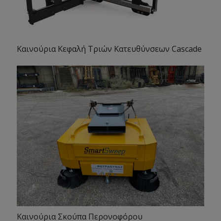
Καινούρια Κεφαλή Τριών Κατευθύνσεων Cascade
Καινούρια Σκούπα Περονοφόρου