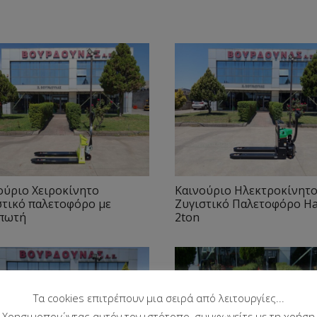
ούριο Χειροκίνητο
Καινούριο Ηλεκτροκίνητ
στικό παλετοφόρο με
Ζυγιστικό Παλετοφόρο H
πωτή
2ton
Τα cookies επιτρέπουν μια σειρά από λειτουργίες...
Χρησιμοποιώντας αυτόν τον ιστότοπο, συμφωνείτε με τη χρήση