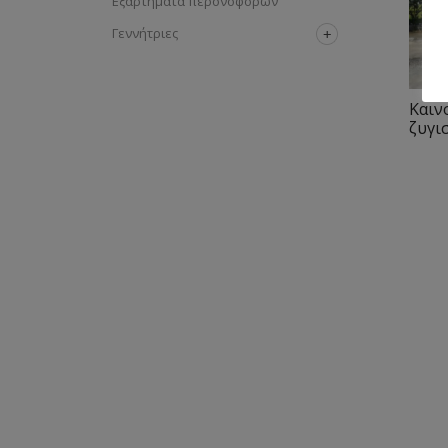
Εξαρτήματα περονοφόρων
Γεννήτριες
Καιν
ζυγι