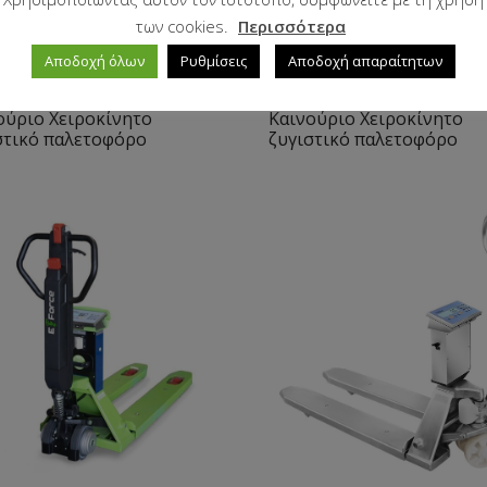
των cookies.
Περισσότερα
Αποδοχή όλων
Ρυθμίσεις
Αποδοχή απαραίτητων
ούριο Χειροκίνητο
Καινούριο Χειροκίνητο
στικό παλετοφόρο
ζυγιστικό παλετοφόρο