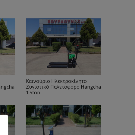
ο
Καινούριο Ηλεκτροκίνητο
angcha
Ζυγιστικό Παλετοφόρο Hangcha
1.5ton