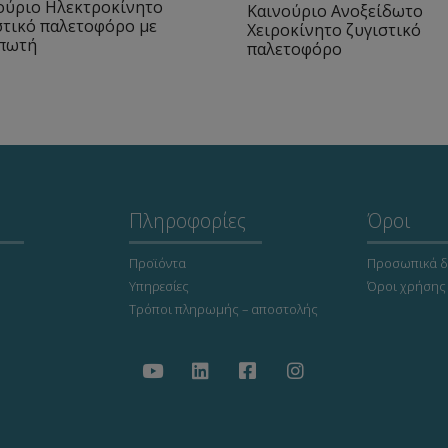
ούριο Ηλεκτροκίνητο
Καινούριο Ανοξείδωτο
στικό παλετοφόρο με
Χειροκίνητο ζυγιστικό
πωτή
παλετοφόρο
Πληροφορίες
Όροι
Προϊόντα
Προσωπικά δ
Υπηρεσίες
Όροι χρήσης
Τρόποι πληρωμής – αποστολής