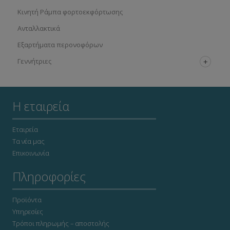
Κινητή Ράμπα φορτοεκφόρτωσης
Ανταλλακτικά
Εξαρτήματα περονοφόρων
Γεννήτριες
Η εταιρεία
Εταιρεία
Τα νέα μας
Επικοινωνία
Πληροφορίες
Προϊόντα
Υπηρεσίες
Τρόποι πληρωμής – αποστολής