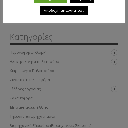
Μηχάνημα έλξης HANGCHA X Series ηλεκτρικό 6-
Αποδοχή απαραίτητων
10ton καθήμενου χειριστή
Κατηγορίες
Περονοφόρα (Κλάρκ)
Ηλεκτροκίνητα παλετοφόρα
Χειροκίνητα Παλετοφόρα
Ζυγιστικά Παλετοφόρα
Εξέδρες εργασίας
Καλαθοφόρα
Μηχανήματα έλξης
Τηλεσκοπικά μηχανήματα
Βιομηχανικά Σάρωθρα (Βιομηχανικές Σκούπες)