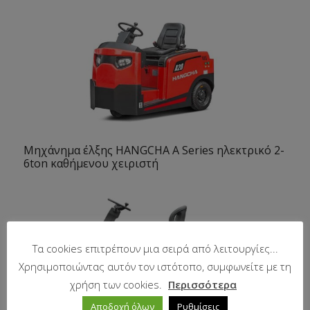
Μηχάνημα έλξης HANGCHA A Series ηλεκτρικό 2-
6ton καθήμενου χειριστή
Τα cookies επιτρέπουν μια σειρά από λειτουργίες...
Χρησιμοποιώντας αυτόν τον ιστότοπο, συμφωνείτε με τη
χρήση των cookies.
Περισσότερα
Αποδοχή όλων
Ρυθμίσεις