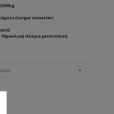
:2500kg
τόματο (torque converter)
ευστά
: Υδραυλική πλάγια μετατόπιση
προϊόν