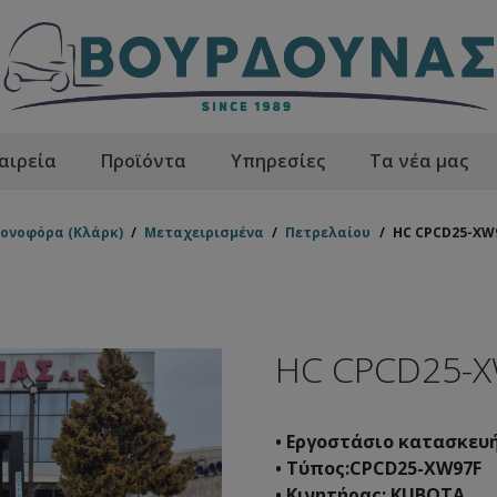
αιρεία
Προϊόντα
Υπηρεσίες
Τα νέα μας
ονοφόρα (Κλάρκ)
/
Μεταχειρισμένα
/
Πετρελαίου
/
HC CPCD25-XW
HC CPCD25-X
• Εργοστάσιο κατασκευ
• Τύπος:CPCD25-XW97F
• Κινητήρας: KUBOTA