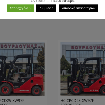
των cookies.
Περισσότερα
Αποδοχή όλων
Ρυθμίσεις
Αποδοχή απαραίτητων
PCD25-XW97F-
HC CPCD25-XW97F-