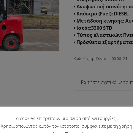
• Ανυψωτική ικανότητα
• Καύσιμο (Fuel): DIESEL
• Μετάδοση κίνησης: Αυ
• Ιστός:3300 STD
• Τύπος ελαστικών: Πν
• Πρόσθετα εξαρτήματα
Κωδικός προϊόντος:
00.06124
Ρωτήστε σχετικά με το 
Τα cookies επιτρέπουν μια σειρά από λειτουργίες...
Χρησιμοποιώντας αυτόν τον ιστότοπο, συμφωνείτε με τη χρήση