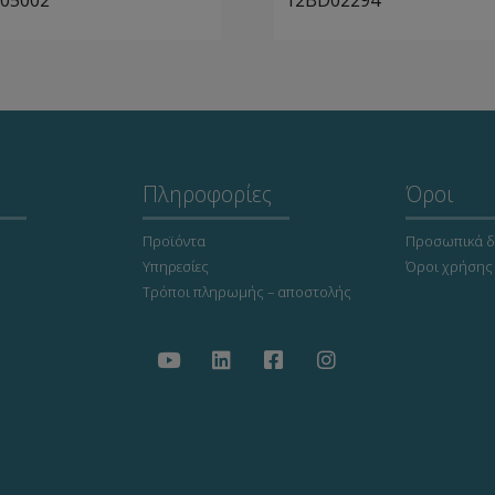
05002
12BD02294
Πληροφορίες
Όροι
Προϊόντα
Προσωπικά δ
Υπηρεσίες
Όροι χρήσης
Τρόποι πληρωμής – αποστολής