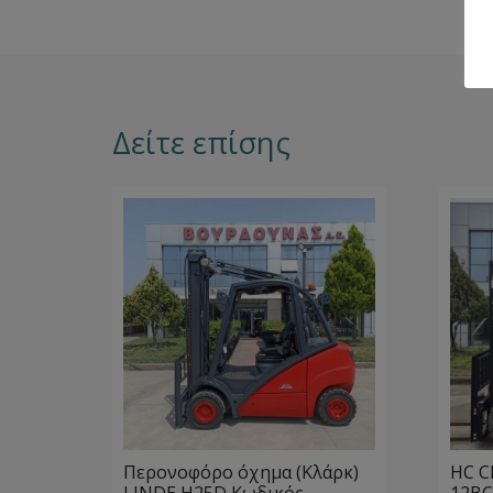
Δείτε επίσης
Περονοφόρο όχημα (Κλάρκ)
HC C