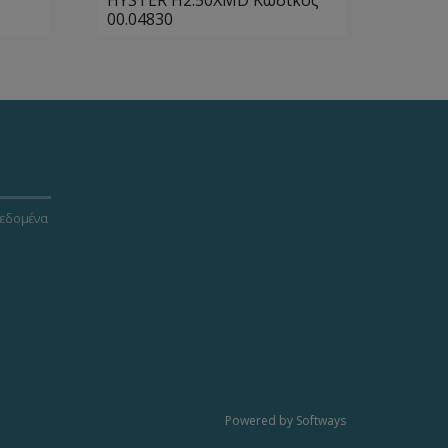
HYSTER H2.50XMD Κωδικός
00.04830
εδομένα
Powered by Softways