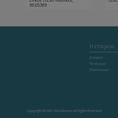
LINDE H25D Κωδικός
12BC
00.05369
Η εταιρεία
Εταιρεία
Τα νέα μας
Επικοινωνία
Copyright © 2021 Vourdounas All Rights Reserved.